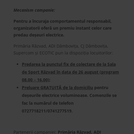
Mecanism campanie:
Pentru a încuraja comportamentul responsabil,
organizatorii oferă un premiu instant celor care
predau deșeuri electrice.
Primăria Răzvad, ADI Dâmbovița, CJ Dâmbovița,
Supercom și ECOTIC pun la dispoziția locuitorilor:
Predarea la punctul fix de colectare de la Sala
de Sport Răzvad în data de 26 august
(program
08.00 – 16.00)
;
Preluare GRATUITĂ de la domiciliu
pentru
deșeurile electrice voluminoase. Comenzile se
fac la numărul de telefon
0727718211/0741277519.
Partenerii campaniei:
Primăria Răzvad, ADI