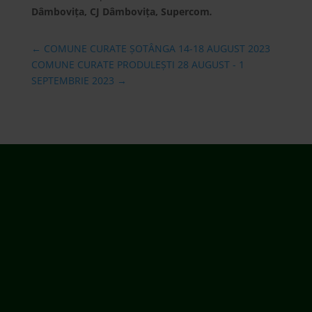
Dâmbovița, CJ Dâmbovița, Supercom
.
←
COMUNE CURATE ȘOTÂNGA 14-18 AUGUST 2023
COMUNE CURATE PRODULEȘTI 28 AUGUST - 1
SEPTEMBRIE 2023
→