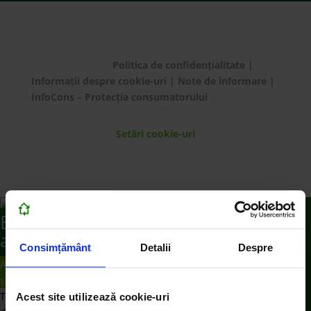
© ECOTIC 2025 |
Politica de confidențialitate
|
Informații despre cookie-uri
|
Note de informare
|
InfoCons – Protecția consumatorului
Setări cookie-uri
Bună! Cu ce te putem
ajuta?
Consimțământ
Detalii
Despre
Ai de predat deșeu electric de dimensiuni medii
și mari?
Te rugăm să plasezi o comandă de preluare de la
Acest site utilizează cookie-uri