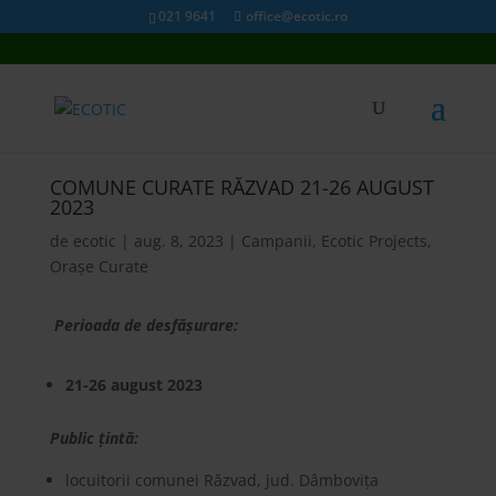
021 9641
office@ecotic.ro
COMUNE CURATE RĂZVAD 21-26 AUGUST
2023
de
ecotic
|
aug. 8, 2023
|
Campanii
,
Ecotic Projects
,
Orașe Curate
Perioada de desfășurare:
21-26 august 2023
Public țintă:
locuitorii comunei Răzvad, jud. Dâmbovița