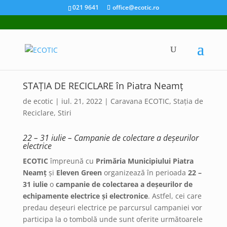
021 9641
office@ecotic.ro
STAȚIA DE RECICLARE în Piatra Neamț
de
ecotic
|
iul. 21, 2022
|
Caravana ECOTIC
,
Stația de
Reciclare
,
Stiri
22 – 31 iulie – Campanie de colectare a deșeurilor
electrice
ECOTIC
împreună cu
Primăria Municipiului Piatra
Neamț
și
Eleven Green
organizează în perioada
22 –
31 iulie
o
campanie de colectarea a deșeurilor de
echipamente electrice și electronice
. Astfel, cei care
predau deșeuri electrice pe parcursul campaniei vor
participa la o tombolă unde sunt oferite următoarele