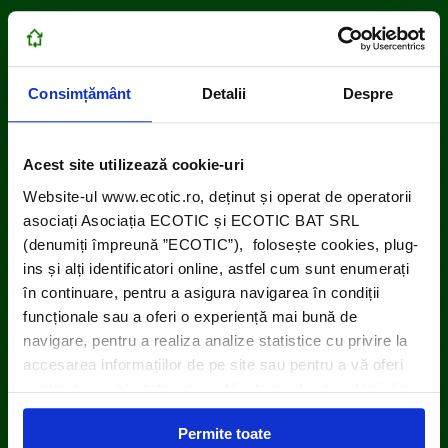
Consimțământ
Detalii
Despre
Acest site utilizează cookie-uri
Website-ul www.ecotic.ro, deținut și operat de operatorii
asociați Asociația ECOTIC și ECOTIC BAT SRL
(denumiți împreună ”ECOTIC”), folosește cookies, plug-
ins și alți identificatori online, astfel cum sunt enumerați
în continuare, pentru a asigura navigarea în condiții
funcționale sau a oferi o experiență mai bună de
navigare, pentru a realiza analize statistice cu privire la
accesarea informațiilor de pe site sau pentru a vă oferi
conținut și publicitate adecvată intereselor dvs. Unii din
acești identificatori online sunt plasați de către ECOTIC
Permite toate
(cookie-uri primare), alții sunt cookie-uri dintr-un domeniu