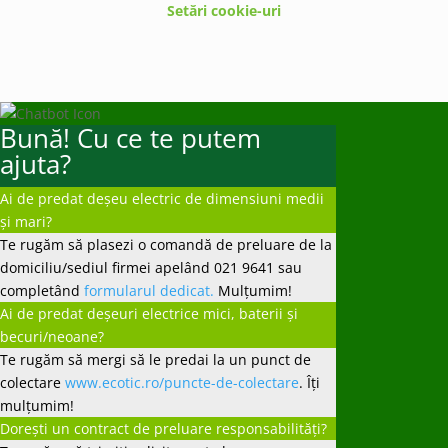
Setări cookie-uri
Bună! Cu ce te putem
ajuta?
Ai de predat deșeu electric de dimensiuni medii
și mari?
Te rugăm să plasezi o comandă de preluare de la
domiciliu/sediul firmei apelând 021 9641 sau
completând
formularul dedicat.
Mulțumim!
Ai de predat deșeuri electrice mici, baterii și
becuri/neoane?
Te rugăm să mergi să le predai la un punct de
colectare
www.ecotic.ro/puncte-de-colectare
. Îți
mulțumim!
Dorești un contract de preluare responsabilități?