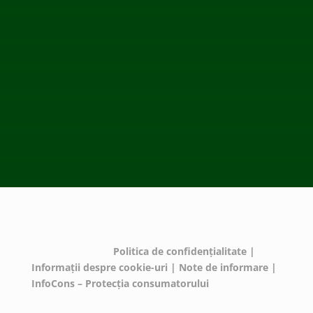
ECOTIC este membru WEEE Forum,
WEEELABEX, PRONEXA și al Coaliției PRO DEEE
România
ECOTIC BAT este membru EUCOBAT
© ECOTIC 2025 |
Politica de confidențialitate
|
Informații despre cookie-uri
|
Note de informare
|
InfoCons – Protecția consumatorului