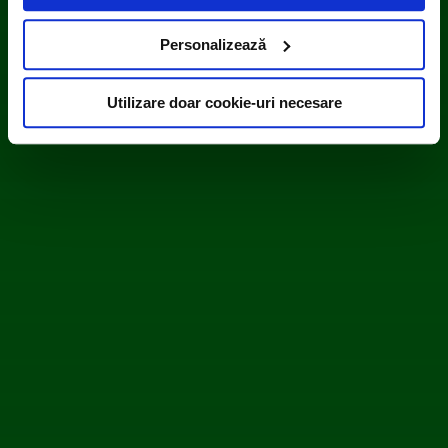
diferit de domeniul site-ului web pe care îl vizitați (cookie-
uri terțe). Găsiți în ferestrele Detalii și Despre informații
Personalizează
cu privire la aceste fișiere și posibilitatea de a vă exprima
consimțământul cu privire la acestea.
Utilizare doar cookie-uri necesare