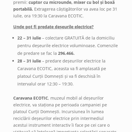
premii:
cuptor cu microunde, mixer cu bol
și boxă
portabilă.
Extragerea câștigătorilor va avea loc pe 31
iulie, ora 19:30 la Caravana ECOTIC.
Unde pot fi predate deșeurile electrice?
22 – 31 iulie
– colectare GRATUITĂ de la domiciliu
pentru deșeurile electrice voluminoase. Comenzile
de predare se fac la
296.466.
28 – 31 iulie
– predare deșeurilor electrice la
Caravana ECOTIC, aceasta va fi amplasată pe
platoul Curții Domnești și va fi deschisă în
intervalul orar 12:30 – 19:30.
Caravana ECOTIC
, muzeul mobil al deșeurilor
electrice, va staționa pe perioada campaniei pe
platoul Curții Domnești. Incursiunea în lumea
reciclării deșeurilor electrice prin intermediul
acestui instrument interactiv îi face pe cei care o
vizitează să înțeleagă importanța colectării separate