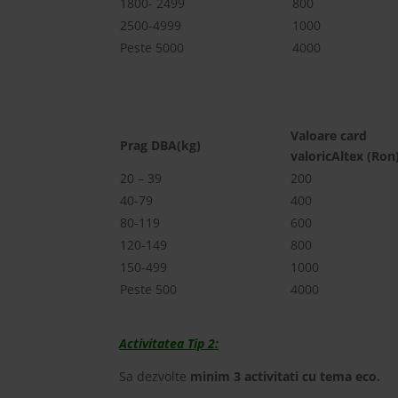
1800- 2499
800
2500-4999
1000
Peste 5000
4000
Valoare card
Prag DBA(kg)
valoricAltex (Ron
20 – 39
200
40-79
400
80-119
600
120-149
800
150-499
1000
Peste 500
4000
Activitatea Tip 2:
Sa dezvolte
minim 3 activitati cu tema eco.