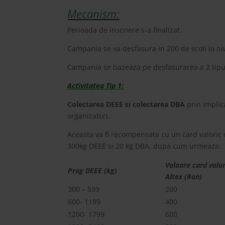
Mecanism:
Perioada de inscriere s-a finalizat.
Campania se va desfasura in 200 de scoli la niv
Campania se bazeaza pe desfasurarea a 2 tipuri 
Activitatea Tip 1:
Colectarea DEEE si colectarea DBA
prin implica
organizatori.
Aceasta va fi recompensata cu un card valoric d
300kg DEEE si 20 kg DBA, dupa cum urmeaza:
Valoare card valor
Prag DEEE (kg)
Altex (Ron)
300 – 599
200
600- 1199
400
1200- 1799
600