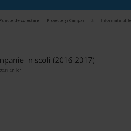
Puncte de colectare
Proiecte și Campanii
Informații util
mpanie in scoli (2016-2017)
oterrienilor