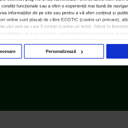
 condiții funcționale sau a oferi o experiență mai bună de navigar
area informațiilor de pe site sau pentru a vă oferi conținut și publ
atori online sunt plasați de către ECOTIC (cookie-uri primare), alți
e-ului web pe care îl vizitați (cookie-uri terțe). Găsiți în ferestre
i posibilitatea de a vă exprima consimțământul cu privire la acest
embru WEEE Forum,
WEEELABEX, PRONEXA și al Coaliției P
necesare
Personalizează
ECOTIC BAT este membru EUCOBAT