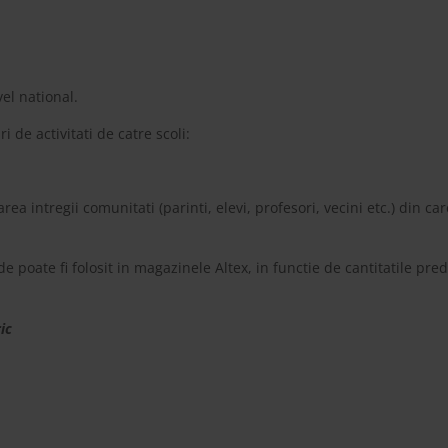
el national.
de activitati de catre scoli:
rea intregii comunitati (parinti, elevi, profesori, vecini etc.) din c
e poate fi folosit in magazinele Altex, in functie de cantitatile pr
ic