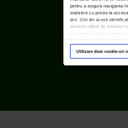
pentru a asigura navigarea în
statistice cu privire la acces
dvs. Unii din acești identific
domeniu diferit de domeniul sit
cu privire la aceste fișiere ș
ECOTIC este m
Utilizare doar cookie-uri 