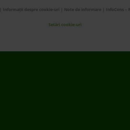
|
Informații despre cookie-uri
|
Note de informare
|
InfoCons – 
Setări cookie-uri