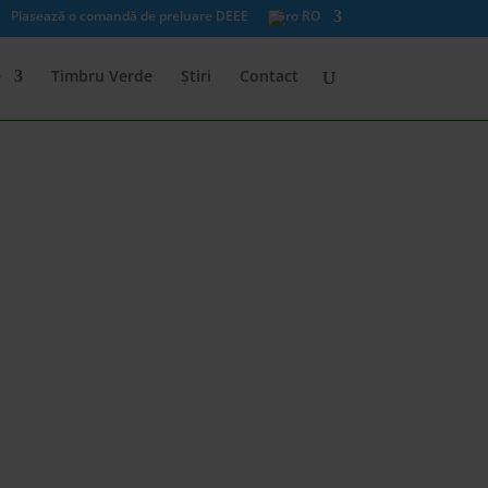
Plasează o comandă de preluare DEEE
RO
e
Timbru Verde
Știri
Contact