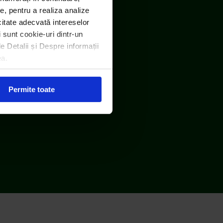
e, pentru a realiza analize
icitate adecvată intereselor
i sunt cookie-uri dintr-un
le Detalii și Despre informații
ea.
RO DEEE România
Permite toate