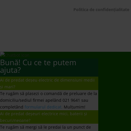
© ECOTIC 2025 |
Politica de confidențialitate
Bună! Cu ce te putem
ajuta?
Ai de predat deșeu electric de dimensiuni medii
și mari?
Te rugăm să plasezi o comandă de preluare de la
domiciliu/sediul firmei apelând 021 9641 sau
completând
formularul dedicat.
Mulțumim!
Ai de predat deșeuri electrice mici, baterii și
becuri/neoane?
Te rugăm să mergi să le predai la un punct de