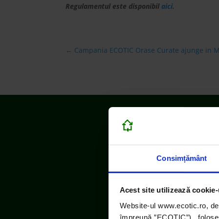
Regulamentul este disponibil
aici.
←
Campania ECOTIC Orase Curate ajunge in Mo
Consimțământ
Acest site utilizează cookie-
Website-ul www.ecotic.ro, de
împreună ”ECOTIC”), folosește