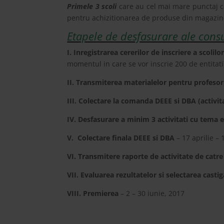
Primele 3 scoli
care au cel mai mare punctaj co
pentru achizitionarea de produse din magazine
Etapele de desfasurare ale cons
I. Inregistrarea cererilor de inscriere a scolilo
momentul in care se vor inscrie 200 de entitati
II. Transmiterea materialelor pentru profesor
III. Colectare la comanda DEEE si DBA (activita
IV. Desfasurare a minim 3 activitati cu tema ec
V. Colectare finala DEEE si DBA
– 17 aprilie –
VI. Transmitere raporte de activitate de catre 
VII. Evaluarea rezultatelor si selectarea castig
VIII. Premierea
– 2 – 30 iunie, 2017