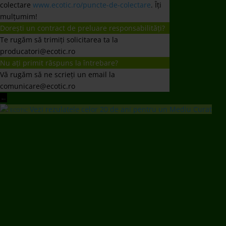
colectare
www.ecotic.ro/puncte-de-colectare
. Îți
mulțumim!
Dorești un contract de preluare responsabilități?
Te rugăm să trimiți solicitarea ta la
producatori@ecotic.ro
Nu ați primit răspuns la întrebare?
Vă rugăm să ne scrieți un email la
comunicare@ecotic.ro
←
Vezi rezulatele celor 20 de ani pentru un Mediu Curat
ECOTIC