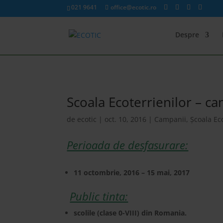
021 9641
office@ecotic.ro
Despre
Scoala Ecoterrienilor – ca
de
ecotic
|
oct. 10, 2016
|
Campanii
,
Școala Ec
Perioada de desfasurare:
11 octombrie, 2016 – 15 mai, 2017
Public tinta:
scolile (clase 0-VIII) din Romania.