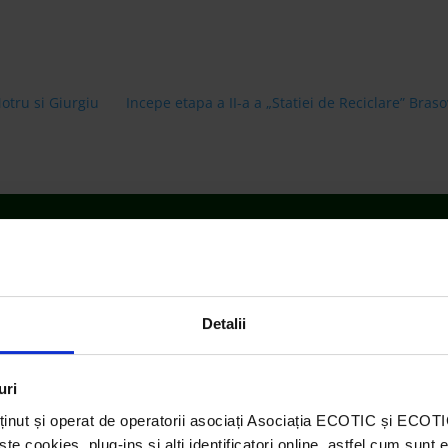
tru si Giurgiu
Incepe etapa a II-a a „Statiei de Reciclare” Br
Detalii
uri
ținut și operat de operatorii asociați Asociația ECOTIC și ECO
 cookies, plug-ins și alți identificatori online, astfel cum sunt 