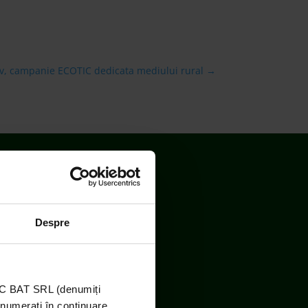
asov, campanie ECOTIC dedicata mediului rural
→
Despre
TIC BAT SRL (denumiți
enumerați în continuare,