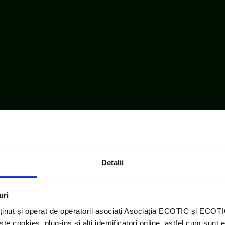
Detalii
uri
ținut și operat de operatorii asociați Asociația ECOTIC și ECO
 cookies, plug-ins și alți identificatori online, astfel cum sunt 