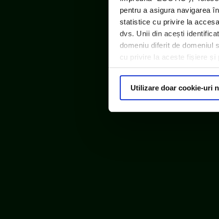
pentru a asigura navigarea în
statistice cu privire la acces
dvs. Unii din acești identific
domeniu diferit de domeniul sit
cu privire la aceste fișiere ș
Utilizare doar cookie-uri 
ECOTIC este m