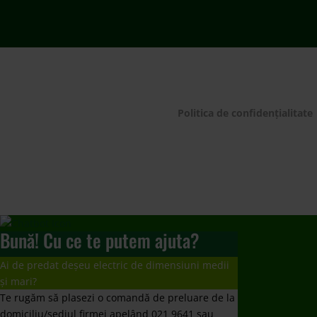
Te rugăm să mergi să le predai la un punct de
colectare
www.ecotic.ro/puncte-de-colectare
. Îți
mulțumim!
Dorești un contract de preluare responsabilități?
Te rugăm să trimiți solicitarea ta la
producatori@ecotic.ro
Nu ați primit răspuns la întrebare?
Vă rugăm să ne scrieți un email la
comunicare@ecotic.ro
←
Vezi rezulatele celor 20 de ani pentru un Mediu Curat
ECOTIC