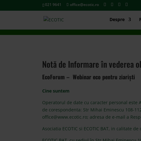
021 9641
office@ecotic.ro
Despre
Notă de Informare în vederea o
EcoForum – Webinar eco pentru ziariști
Cine suntem
Operatorul de date cu caracter personal este AS
de corespondenta: Str Mihai Eminescu 108-112, S
office@www.ecotic.ro; adresa de e-mail a Resp
Asociatia ECOTIC si ECOTIC BAT, in calitate de 
ECOTIC BAT, cu sediul în Str Mihai Eminescu 108