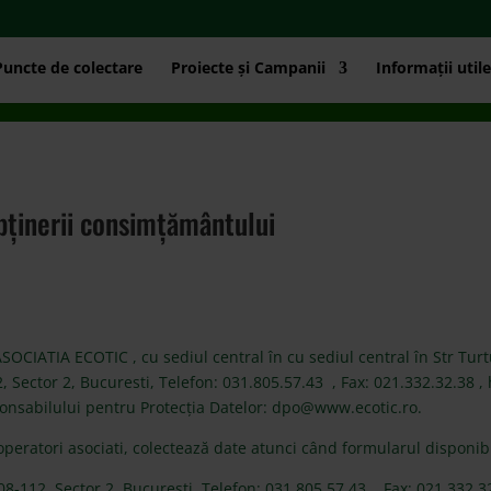
Puncte de colectare
Proiecte și Campanii
Informații utile
bținerii consimțământului
OCIATIA ECOTIC , cu sediul central în cu sediul central în Str Turtu
ector 2, Bucuresti, Telefon: 031.805.57.43 , Fax: 021.332.32.38 , h
onsabilului pentru Protecția Datelor: dpo@www.ecotic.ro.
operatori asociati, colectează date atunci când formularul disponib
-112, Sector 2, Bucuresti, Telefon: 031.805.57.43 , Fax: 021.332.32.