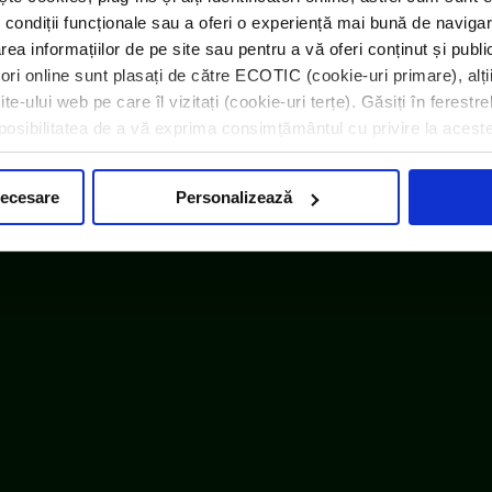
 condiții funcționale sau a oferi o experiență mai bună de navigar
area informațiilor de pe site sau pentru a vă oferi conținut și publ
atori online sunt plasați de către ECOTIC (cookie-uri primare), alți
e-ului web pe care îl vizitați (cookie-uri terțe). Găsiți în ferestre
i posibilitatea de a vă exprima consimțământul cu privire la acest
necesare
Personalizează
embru WEEE Forum,
WEEELABEX, PRONEXA și al Coaliției P
ECOTIC BAT este membru EUCOBAT