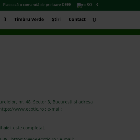
Plasează o comandă de preluare DEEE
RO
Timbru Verde
Știri
Contact
relelor, nr. 48, Sector 3, Bucuresti si adresa
ttps://www.ecotic.ro ; e-mail:
il
aici
este completat.
38 , https://www.ecotic.ro ; e-mail: