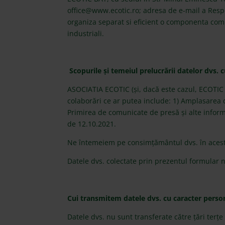
office@www.ecotic.ro; adresa de e-mail a Respo
organiza separat si eficient o componenta compl
industriali.
Scopurile și temeiul prelucrării datelor dvs. 
ASOCIATIA ECOTIC (și, dacă este cazul, ECOTIC 
colaborări ce ar putea include: 1) Amplasarea de
Primirea de comunicate de presă și alte inform
de 12.10.2021.
Ne întemeiem pe consimțământul dvs. în acest
Datele dvs. colectate prin prezentul formular 
Cui transmitem datele dvs. cu caracter perso
Datele dvs. nu sunt transferate către țări terțe 