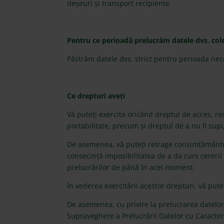
deșeuri și transport recipiente.
Pentru ce perioadă prelucrăm datele dvs. col
Păstrăm datele dvs. strict pentru perioada nece
Ce drepturi aveți
Vă puteți exercita oricând dreptul de acces, rec
portabilitate, precum și dreptul de a nu fi sup
De asemenea, vă puteți retrage consimțământul
consecință imposibilitatea de a da curs cererii
prelucrărilor de până în acel moment.
În vederea exercitării acestor drepturi, vă put
De asemenea, cu privire la prelucrarea datelo
Supraveghere a Prelucrării Datelor cu Caracte