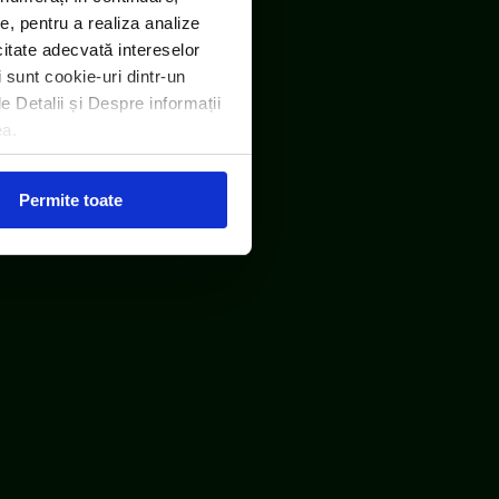
e, pentru a realiza analize
icitate adecvată intereselor
i sunt cookie-uri dintr-un
le Detalii și Despre informații
ea.
Permite toate
RO DEEE România