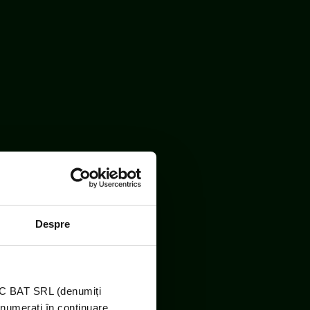
Despre
TIC BAT SRL (denumiți
enumerați în continuare,