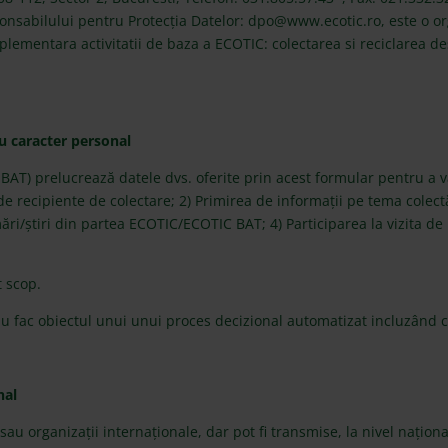
nsabilului pentru Protecția Datelor: dpo@www.ecotic.ro, este o orga
ementara activitatii de baza a ECOTIC: colectarea si reciclarea dese
cu caracter personal
BAT) prelucrează datele dvs. oferite prin acest formular pentru a v
 recipiente de colectare; 2) Primirea de informații pe tema colectări
ări/știri din partea ECOTIC/ECOTIC BAT; 4) Participarea la vizita d
 scop.
nu fac obiectul unui unui proces decizional automatizat incluzând c
nal
sau organizații internaționale, dar pot fi transmise, la nivel naționa