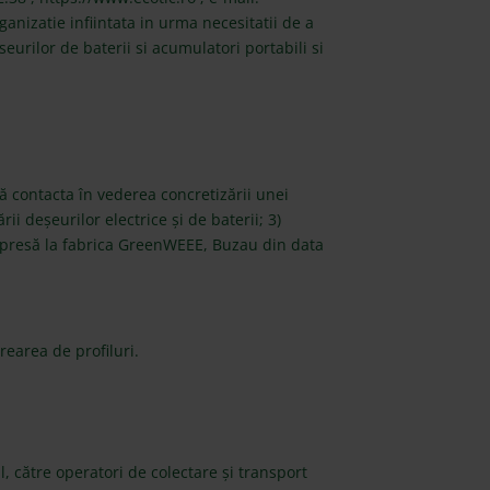
nizatie infiintata in urma necesitatii de a
urilor de baterii si acumulatori portabili si
ă contacta în vederea concretizării unei
i deșeurilor electrice și de baterii; 3)
e presă la fabrica GreenWEEE, Buzau din data
rearea de profiluri.
l, către operatori de colectare și transport