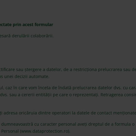
ectate prin acest formular
sară derulării colaborării.
tificare sau ștergere a datelor, de a restricționa prelucrarea sau de
us unei decizii automate.
, caz în care vom înceta de îndată prelucrarea datelor dvs. cu car
 dvs. sau a cererii entității pe care o reprezentați. Retragerea co
eți adresa oricăruia dintre operatori la datele de contact menționat
r dumneavoastră cu caracter personal aveți dreptul de a formula o 
r Personal (www.dataprotection.ro).