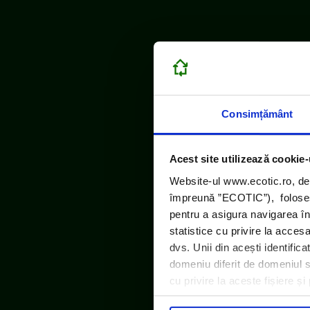
Consimțământ
Acest site utilizează cookie-
Website-ul www.ecotic.ro, de
împreună ”ECOTIC”), folosește
pentru a asigura navigarea în
statistice cu privire la acces
dvs. Unii din acești identific
domeniu diferit de domeniul sit
cu privire la aceste fișiere ș