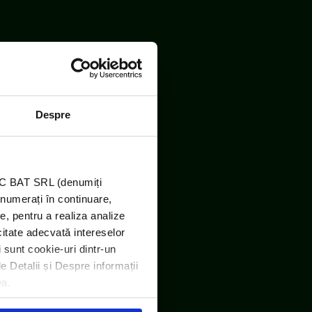
Despre
TIC BAT SRL (denumiți
enumerați în continuare,
e, pentru a realiza analize
icitate adecvată intereselor
i sunt cookie-uri dintr-un
le Detalii și Despre informații
ea.