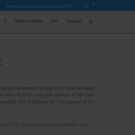
Plasează o comandă de preluare DEEE
RO
e
Timbru Verde
Știri
Contact
E
as supported people coming from disadvantaged
al work. ECOTIC, long time partner of AFF ever
rewarded with a diploma for the support of the
A ECOTIC” premiată la EU GREENWEEK 2018
→