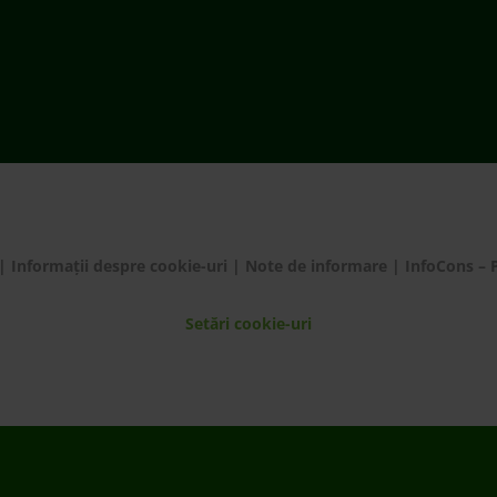
|
Informații despre cookie-uri
|
Note de informare
|
InfoCons – 
Setări cookie-uri