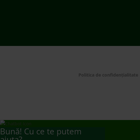
© ECOTIC 2025 |
Politica de confidențialitate
Bună! Cu ce te putem
ajuta?