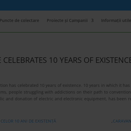
Puncte de colectare
Proiecte și Campanii
Informații util
E CELEBRATES 10 YEARS OF EXISTENC
ation has celebrated 10 years
of existence. 10 years in which it h
ims, people struggling with addictions on their path to convention
clic and donation of electric and electronic equipment, has been 
 CELOR 10 ANI DE EXISTENȚĂ
„CARAVAN