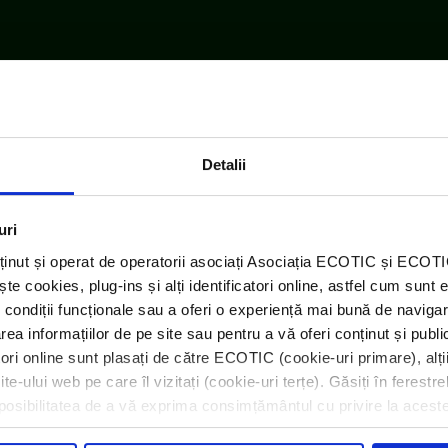
Detalii
uri
ținut și operat de operatorii asociați Asociația ECOTIC și ECO
 cookies, plug-ins și alți identificatori online, astfel cum sunt 
 condiții funcționale sau a oferi o experiență mai bună de navigar
area informațiilor de pe site sau pentru a vă oferi conținut și publ
atori online sunt plasați de către ECOTIC (cookie-uri primare), alți
e-ului web pe care îl vizitați (cookie-uri terțe). Găsiți în ferestre
i posibilitatea de a vă exprima consimțământul cu privire la acest