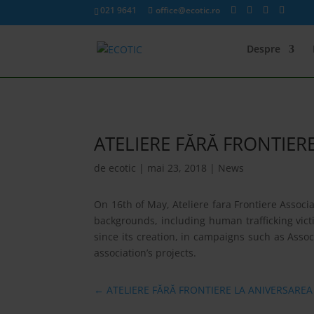
021 9641
office@ecotic.ro
Despre
ATELIERE FĂRĂ FRONTIER
de
ecotic
|
mai 23, 2018
|
News
On 16th of May, Ateliere fara Frontiere Associ
backgrounds, including human trafficking vict
since its creation, in campaigns such as Asso
association’s projects.
←
ATELIERE FĂRĂ FRONTIERE LA ANIVERSAREA