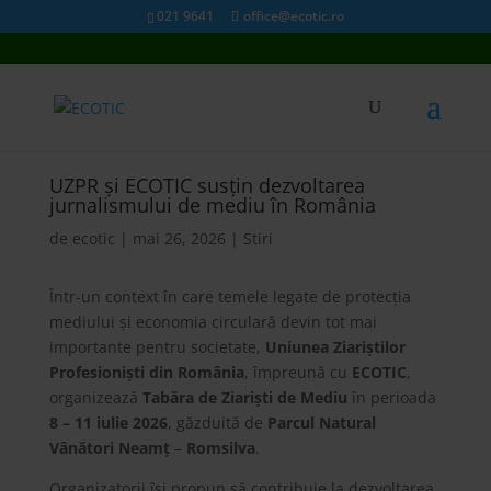
021 9641
office@ecotic.ro
UZPR și ECOTIC susțin dezvoltarea
jurnalismului de mediu în România
de
ecotic
|
mai 26, 2026
|
Stiri
Într-un context în care temele legate de protecția
mediului și economia circulară devin tot mai
importante pentru societate,
Uniunea Ziariștilor
Profesioniști din România
, împreună cu
ECOTIC
,
organizează
Tabăra de Ziariști de Mediu
în perioada
8 – 11 iulie 2026
, găzduită de
Parcul Natural
Vânători Neamț
–
Romsilva
.
Organizatorii își propun să contribuie la dezvoltarea