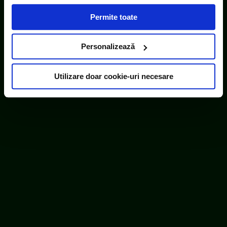
acești identificatori online sunt plasați de către ECOTIC
Permite toate
(cookie-uri primare), alții sunt cookie-uri dintr-un domeniu
diferit de domeniul site-ului web pe care îl vizitați (cookie-
uri terțe). Găsiți în ferestrele Detalii și Despre informații
Personalizează
cu privire la aceste fișiere și posibilitatea de a vă exprima
consimțământul cu privire la acestea.
Utilizare doar cookie-uri necesare
ECOTIC este membru WEEE Forum,
WEEELABEX, PRONEXA și al Coaliției PRO DEEE
România
ECOTIC BAT este membru EUCOBAT