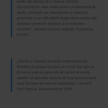
mediu din dorința de a stimula interesul
reprezentaților mass media pentru problematica de
mediu. Jurnaliștii vor interacționa cu experți și
practicieni și vor afla detalii despre bune practici din
domeniul protecției mediului și al economiei
circulare.
”, declară Valentin Negoiță, Președinte
ECOTIC.
„ECOTIC și Uniunea Ziariștilor Profesioniști din
România își propun să joace un rol tot mai activ în
formarea unei noi generații de ziariști de mediu,
capabili să abordeze subiecte de larg interes privind
acest domeniu de maximă importanță.”
, declară
Emil Stanciu, Vicepreședinte UZPR.