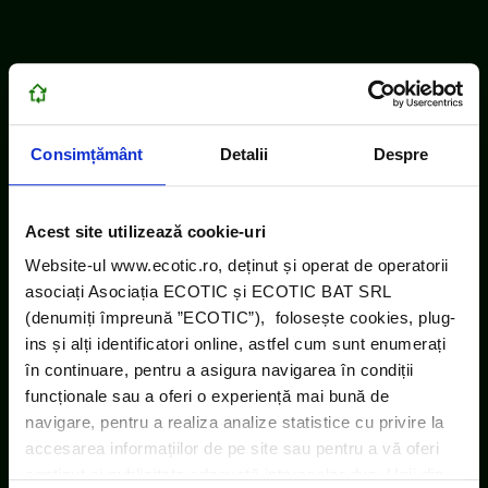
Consimțământ
Detalii
Despre
Acest site utilizează cookie-uri
Website-ul www.ecotic.ro, deținut și operat de operatorii
asociați Asociația ECOTIC și ECOTIC BAT SRL
(denumiți împreună ”ECOTIC”), folosește cookies, plug-
ins și alți identificatori online, astfel cum sunt enumerați
în continuare, pentru a asigura navigarea în condiții
funcționale sau a oferi o experiență mai bună de
navigare, pentru a realiza analize statistice cu privire la
accesarea informațiilor de pe site sau pentru a vă oferi
conținut și publicitate adecvată intereselor dvs. Unii din