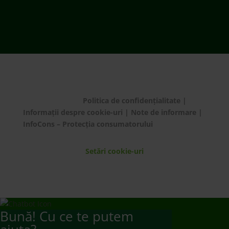
© ECOTIC 2025 |
Politica de confidențialitate
|
Informații despre cookie-uri
|
Note de informare
|
InfoCons – Protecția consumatorului
Setări cookie-uri
Bună! Cu ce te putem