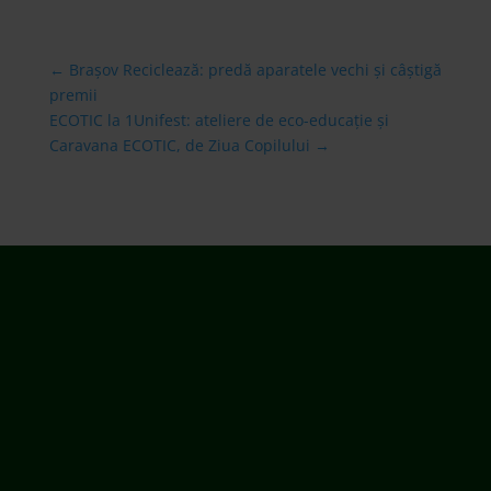
←
Brașov Reciclează: predă aparatele vechi și câștigă
premii
ECOTIC la 1Unifest: ateliere de eco-educație și
Caravana ECOTIC, de Ziua Copilului
→