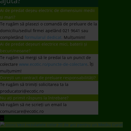
ajuta?
Ai de predat deșeu electric de dimensiuni medii
și mari?
Te rugăm să plasezi o comandă de preluare de la
domiciliu/sediul firmei apelând 021 9641 sau
completând
formularul dedicat.
Mulțumim!
Ai de predat deșeuri electrice mici, baterii și
becuri/neoane?
Te rugăm să mergi să le predai la un punct de
colectare
www.ecotic.ro/puncte-de-colectare
. Îți
mulțumim!
Dorești un contract de preluare responsabilități?
Te rugăm să trimiți solicitarea ta la
producatori@ecotic.ro
Nu ați primit răspuns la întrebare?
Vă rugăm să ne scrieți un email la
comunicare@ecotic.ro
←
Vezi rezulatele celor 20 de ani pentru un Mediu Curat
ECOTIC