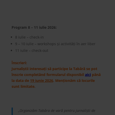
Program 8 – 11 iulie 2026:
8 iulie – check-in
9 – 10 iulie – workshops și activități în aer liber
11 iulie – check-out
Înscrieri:
Jurnaliștii interesați să participe la Tabără se pot
înscrie completând formularul disponibil
aici
până
la data de
19 iunie 2026
. Menționăm că locurile
sunt limitate.
„
Organizăm Tabăra de vară pentru jurnaliști de