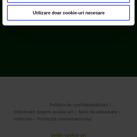
consimțământul cu privire la acestea.
Utilizare doar cookie-uri necesare
© ECOTIC 2025 |
Politica de confidențialitate
|
Informații despre cookie-uri
|
Note de informare
|
InfoCons – Protecția consumatorului
Setări cookie-uri
Bună! Cu ce te putem
ajuta?
Ai de predat deșeu electric de dimensiuni medii
și mari?
Te rugăm să plasezi o comandă de preluare de la
domiciliu/sediul firmei apelând 021 9641 sau