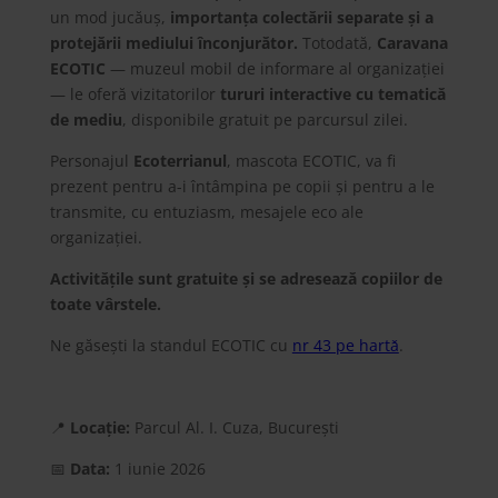
un mod jucăuș,
importanța colectării separate și a
protejării mediului înconjurător.
Totodată,
Caravana
ECOTIC
— muzeul mobil de informare al organizației
— le oferă vizitatorilor
tururi interactive cu tematică
de mediu
, disponibile gratuit pe parcursul zilei.
Personajul
Ecoterrianul
, mascota ECOTIC, va fi
prezent pentru a-i întâmpina pe copii și pentru a le
transmite, cu entuziasm, mesajele eco ale
organizației.
Activitățile sunt gratuite și se adresează copiilor de
toate vârstele.
Ne găsești la standul ECOTIC cu
nr 43 pe hartǎ
.
📍
Locație:
Parcul Al. I. Cuza, București
📅
Data:
1 iunie 2026