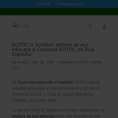
021 9641
office@ecotic.ro
ECOTIC la 1Unifest: ateliere de eco-
educație și Caravana ECOTIC, de Ziua
Copilului
de
ecotic
|
mai 28, 2026
|
Caravana ECOTIC
,
Home
,
Stiri
De
Ziua Internațională a Copilului
, ECOTIC aduce
activități educative și interactive pentru cei mici în
inima Parcului Al. I. Cuza, în cadrul festivalului
1Unifest, pe 1 iunie 2026.
La standul ECOTIC, copiii sunt invitați să participe la
ateliere de eco-educație
prin care descoperă, într-