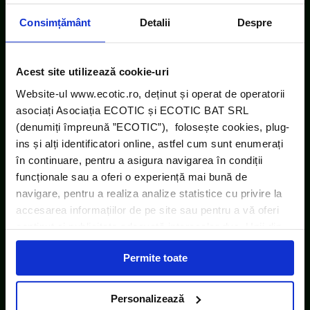
Consimțământ
Detalii
Despre
Acest site utilizează cookie-uri
Website-ul www.ecotic.ro, deținut și operat de operatorii
asociați Asociația ECOTIC și ECOTIC BAT SRL
ECOTIC este membru WEEE Forum,
(denumiți împreună ”ECOTIC”), folosește cookies, plug-
WEEELABEX, PRONEXA și al Coaliției PRO DEEE
ins și alți identificatori online, astfel cum sunt enumerați
România
în continuare, pentru a asigura navigarea în condiții
funcționale sau a oferi o experiență mai bună de
ECOTIC BAT este membru EUCOBAT
navigare, pentru a realiza analize statistice cu privire la
accesarea informațiilor de pe site sau pentru a vă oferi
conținut și publicitate adecvată intereselor dvs. Unii din
acești identificatori online sunt plasați de către ECOTIC
Permite toate
(cookie-uri primare), alții sunt cookie-uri dintr-un domeniu
diferit de domeniul site-ului web pe care îl vizitați (cookie-
uri terțe). Găsiți în ferestrele Detalii și Despre informații
Personalizează
cu privire la aceste fișiere și posibilitatea de a vă exprima