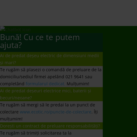
completând
formularul dedicat.
Mulțumim!
Ai de predat deșeuri electrice mici, baterii și
becuri/neoane?
Te rugăm să mergi să le predai la un punct de
colectare
www.ecotic.ro/puncte-de-colectare
. Îți
mulțumim!
Dorești un contract de preluare responsabilități?
Te rugăm să trimiți solicitarea ta la
producatori@ecotic.ro
Nu ați primit răspuns la întrebare?
Vă rugăm să ne scrieți un email la
comunicare@ecotic.ro
←
Vezi rezulatele celor 20 de ani pentru un Mediu Curat
ECOTIC