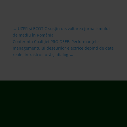
←
UZPR și ECOTIC susțin dezvoltarea jurnalismului
de mediu în România
Conferința Coaliției PRO DEEE: Performanțele
managementului deşeurilor electrice depind de date
reale, infrastructură și dialog
→