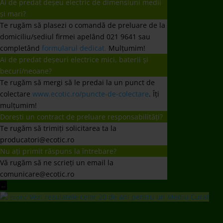
producatori@ecotic.ro
Nu ați primit răspuns la întrebare?
Vă rugăm să ne scrieți un email la
comunicare@ecotic.ro
←
Vezi rezulatele celor 20 de ani pentru un Mediu Curat
ECOTIC