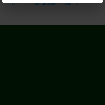
și „Comune Curate” au ajuns în Prahova!
→