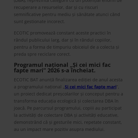
(DBA), reprezintă categorii cu un potențial enorm de
recuperare a resurselor, dar și cu riscuri
semnificative pentru mediu și sănătate atunci când
sunt gestionate incorect.
ECOTIC promovează constant aceste practici în
rândul publicului larg, dar și în rândul copiilor,
pentru a forma de timpuriu obiceiul de a colecta și
preda spre reciclare corect.
Programul național „Și cei mici fac
fapte mari” 2026 s-a încheiat.
ECOTIC BAT anunță finalizarea ediției de anul acesta
a programului național „
Și cei mici fac fapte mari
”,
un proiect dedicat preșcolarilor și conceput pentru a
transforma educația ecologică și colectarea DBA în
joacă. Pe parcursul programului, copiii au participat
la activități de colectare DBA și activități educative,
demonstrând că și gesturile mici, repetate constant,
au un impact mare pozitiv asupra mediului.