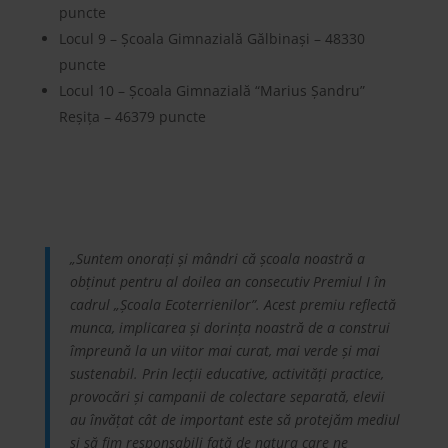
puncte
Locul 9 – Școala Gimnazială Gălbinași – 48330
puncte
Locul 10 – Școala Gimnazială “Marius Șandru”
Reșița – 46379 puncte
„Suntem onorați și mândri că școala noastră a
obținut pentru al doilea an consecutiv Premiul I în
cadrul „Școala Ecoterrienilor”. Acest premiu reflectă
munca, implicarea și dorința noastră de a construi
împreună la un viitor mai curat, mai verde și mai
sustenabil.
Prin lecții educative, activități practice,
provocări și campanii de colectare separată, elevii
au învățat cât de important este să protejăm mediul
și să fim responsabili față de natura care ne