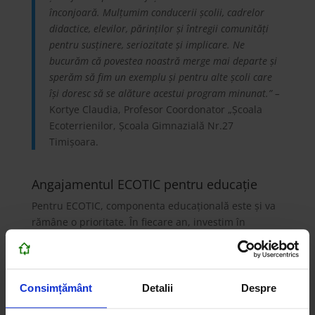
înconjoară.
Mulțumim conducerii școlii, cadrelor
didactice, elevilor, părinților și întregii comunități
pentru susținere, seriozitate și implicare. Ne
bucurăm că povestea noastră merge mai departe și
sperăm să fim un exemplu și pentru alte școli care
își doresc să se alăture acestui program minunat.” –
Kortye Claudia, Profesor Coordonator „Școala
Ecoterrienilor, Școala Gimnazială Nr.27
Timișoara.
Angajamentul ECOTIC pentru educație
Pentru ECOTIC, componenta educațională este și va
rămâne o prioritate. În fiecare an, investim în
dezvoltarea de programe, materiale și activități
dedicate copiilor și tinerilor, pentru că știm că
fiecare lecție despre mediu, învățată azi, se traduce
mâine într-un comportament responsabil – fie că
Consimțământ
Detalii
Despre
vorbim despre colectarea separată, despre