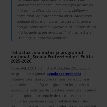
valoroasă de responsabilitate ecologică pe care cei
mici au îmbrățișat-o cu toată inima.
Mulțumim
organizatorilor pentru această oportunitate! Vom
continua să colectăm baterii cu aceeași bucurie și
energie, demonstrând în fiecare zi că, într-adevăr, cei
mici fac fapte cu adevărat mari!”–
Mitrache Stela,
Grădinița „Dumbrava Minunată”
Tot astăzi, s-a închis și programul
național „Școala Ecoterrienilor” Ediția
2025-2026.
În paralel, ECOTIC a încheiat și Ediția 2025-2026 a
programului național „
Școala Ecoterrienilor
”, o
inițiativă care își propune să transforme școlile în
veritabile comunități ecologice. Prin lecții tematice,
provocări și activități de colectare, elevii din clasele I-
VIII au explorat conceptele de reciclare, economie
circulară și gestionare responsabilă a deșeurilor,
devenind, practic, mici ambasadori ai sustenabilității