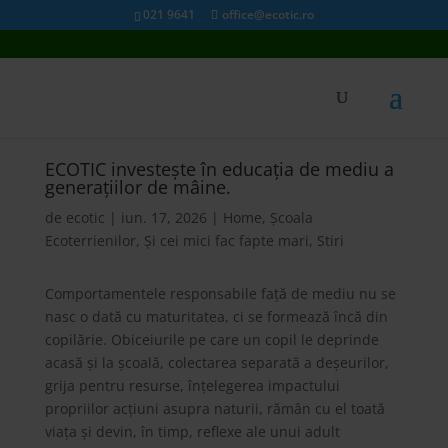
021 9641
office@ecotic.ro
ECOTIC investește în educația de mediu a
generațiilor de mâine.
de
ecotic
|
iun. 17, 2026
|
Home
,
Școala
Ecoterrienilor
,
Și cei mici fac fapte mari
,
Stiri
Comportamentele responsabile față de mediu nu se
nasc o dată cu maturitatea, ci se formează încă din
copilărie. Obiceiurile pe care un copil le deprinde
acasă și la școală, colectarea separată a deșeurilor,
grija pentru resurse, înțelegerea impactului
propriilor acțiuni asupra naturii, rămân cu el toată
viața și devin, în timp, reflexe ale unui adult