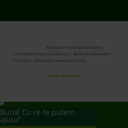
Bună! Cu ce te putem
ajuta?
Ai de predat deșeu electric de dimensiuni medii
și mari?
Te rugăm să plasezi o comandă de preluare de la
domiciliu/sediul firmei apelând 021 9641 sau
completând
formularul dedicat.
Mulțumim!
Ai de predat deșeuri electrice mici, baterii și
becuri/neoane?
Te rugăm să mergi să le predai la un punct de
colectare
www.ecotic.ro/puncte-de-colectare
. Îți
mulțumim!
Dorești un contract de preluare responsabilități?
Te rugăm să trimiți solicitarea ta la