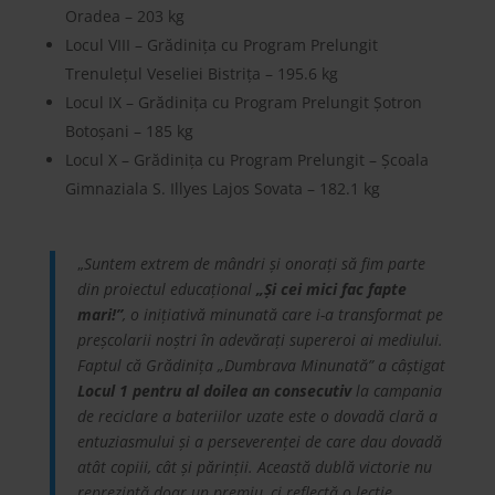
Oradea – 203 kg
Locul VIII – Grădinița cu Program Prelungit
Trenulețul Veseliei Bistrița – 195.6 kg
Locul IX – Grădinița cu Program Prelungit Șotron
Botoșani – 185 kg
Locul X – Grădinița cu Program Prelungit – Școala
Gimnaziala S. Illyes Lajos Sovata – 182.1 kg
„
Suntem extrem de mândri și onorați să fim parte
din proiectul educațional
„Și cei mici fac fapte
mari!”
, o inițiativă minunată care i-a transformat pe
preșcolarii noștri în adevărați supereroi ai mediului.
Faptul că Grădinița „Dumbrava Minunată” a câștigat
Locul 1 pentru al doilea an consecutiv
la campania
de reciclare a bateriilor uzate este o dovadă clară a
entuziasmului și a perseverenței de care dau dovadă
atât copiii, cât și părinții. Această dublă victorie nu
reprezintă doar un premiu, ci reflectă o lecție