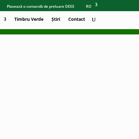
Plasează o comandă de preluare DEEE
RO
Timbru Verde
Știri
Contact
a referitor la colectarea