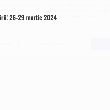
 condiții funcționale sau a oferi o experiență mai bună de navigar
area informațiilor de pe site sau pentru a vă oferi conținut și publ
ării! 26-29 martie 2024
atori online sunt plasați de către ECOTIC (cookie-uri primare), alți
e-ului web pe care îl vizitați (cookie-uri terțe). Găsiți în ferestre
i posibilitatea de a vă exprima consimțământul cu privire la acest
necesare
Personalizează