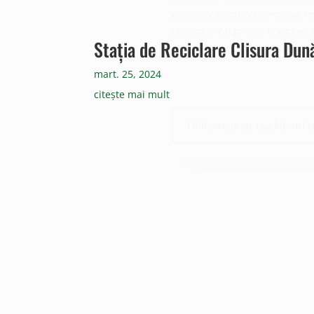
pentru a asigura navigarea în
statistice cu privire la acces
Stația de Reciclare Clisura Dun
dvs. Unii din acești identific
domeniu diferit de domeniul sit
mart. 25, 2024
cu privire la aceste fișiere ș
citește mai mult
Utilizare doar cookie-uri 