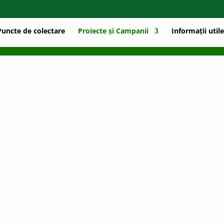
Puncte de colectare
Proiecte și Campanii
Informații utile
 RECICLARE
are” a pornit pe primul traseu din țară informând populați