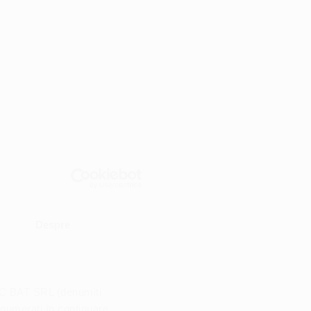
Despre
TIC BAT SRL (denumiți
enumerați în continuare,