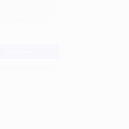
e, pentru a realiza analize
icitate adecvată intereselor
i sunt cookie-uri dintr-un
le Detalii și Despre informații
ea.
Permite toate