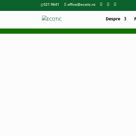
021 9641
office@ecotic.ro
Despre
STAȚIA DE
În 2016, “Stația de Recicl