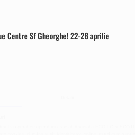
lue Centre Sf Gheorghe! 22-28 aprilie
Detalii
uri
ținut și operat de operatorii asociați Asociația ECOTIC și ECO
 cookies, plug-ins și alți identificatori online, astfel cum sunt 