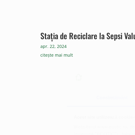
Stația de Reciclare la Sepsi Va
apr. 22, 2024
citește mai mult
Consimțământ
Acest site utilizează cookie-
Website-ul www.ecotic.ro, de
împreună ”ECOTIC”), folosește