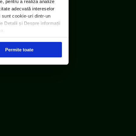
e, pentru a realiza analize
icitate adecvată intereselor
i sunt cookie-uri dintr-un
le Detalii și Despre informații
ea.
Permite toate