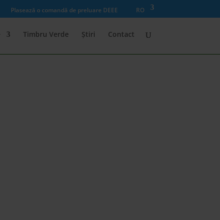
Plasează o comandă de preluare DEEE
RO
e
Timbru Verde
Știri
Contact