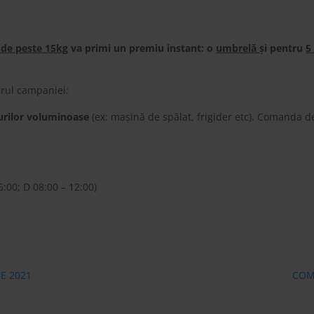
e de peste 15kg
va primi un premiu instant: o
umbrelă
și pentru
5
adrul campaniei:
urilor voluminoase
(ex: mașină de spălat, frigider etc). Comanda de
6:00; D 08:00 – 12:00)
E 2021
COMU