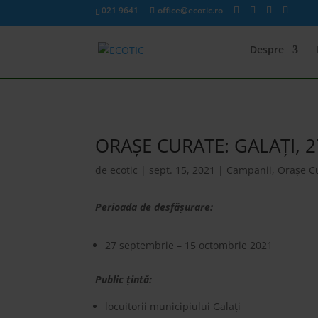
021 9641
office@ecotic.ro
Despre
ORAȘE CURATE: GALAȚI, 
de
ecotic
|
sept. 15, 2021
|
Campanii
,
Orașe C
Perioada de desfășurare:
27 septembrie – 15 octombrie 2021
Public țintă:
locuitorii municipiului Galați