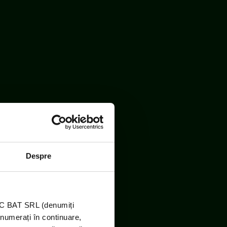
Despre
TIC BAT SRL (denumiți
enumerați în continuare,