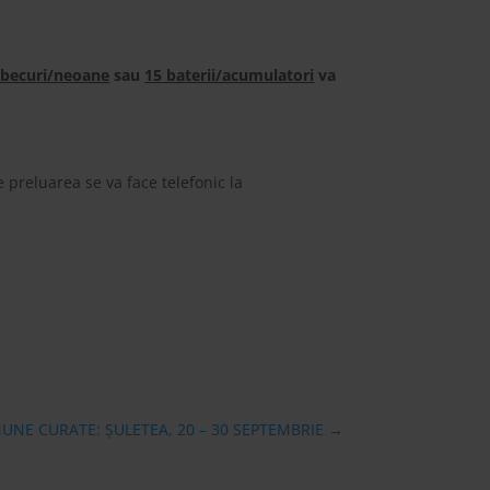
 becuri/neoane
sau
15 baterii/acumulatori
va
 preluarea se va face telefonic la
NE CURATE: ȘULETEA, 20 – 30 SEPTEMBRIE
→