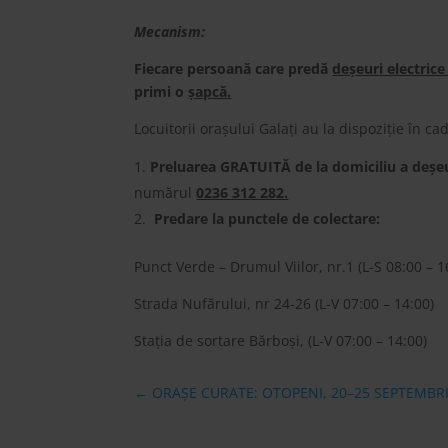
Mecanism:
Fiecare persoană care predă
deșeuri electric
primi o
șapcă.
Locuitorii orașului Galați au la dispoziție în c
Preluarea GRATUITĂ de la domiciliu a deșe
numărul
0236 312 282.
Predare la punctele de colectare:
Punct Verde – Drumul Viilor, nr.1 (L-S 08:00 – 1
Strada Nufărului, nr 24-26 (L-V 07:00 – 14:00)
Stația de sortare Bărboși, (L-V 07:00 – 14:00)
←
ORAȘE CURATE: OTOPENI, 20–25 SEPTEMBRI