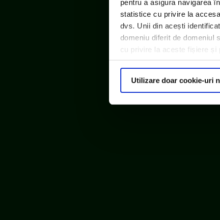
pentru a asigura navigarea în
statistice cu privire la acces
dvs. Unii din acești identific
domeniu diferit de domeniul sit
cu privire la aceste fișiere ș
Utilizare doar cookie-uri 