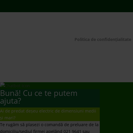
Bună! Cu ce te putem
ajuta?
Ai de predat deșeu electric de dimensiuni medii
și mari?
Te rugăm să plasezi o comandă de preluare de la
domiciliu/sediul firmei apelând 021 9641 sau
completând
formularul dedicat.
Mulțumim!
Ai de predat deșeuri electrice mici, baterii și
becuri/neoane?
Te rugăm să mergi să le predai la un punct de
colectare
www.ecotic.ro/puncte-de-colectare
. Îți
mulțumim!
Dorești un contract de preluare responsabilități?
Te rugăm să trimiți solicitarea ta la
producatori@ecotic.ro
Nu ați primit răspuns la întrebare?
Vă rugăm să ne scrieți un email la