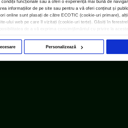
 condiții funcționale sau a oferi o experiență mai bună de navigar
area informațiilor de pe site sau pentru a vă oferi conținut și publ
atori online sunt plasați de către ECOTIC (cookie-uri primare), alți
e-ului web pe care îl vizitați (cookie-uri terțe). Găsiți în ferestre
i posibilitatea de a vă exprima consimțământul cu privire la acest
necesare
Personalizează